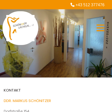

+43 512 377476
KONTAKT
DDR. MARKUS SCHÖNITZER
Dorfstraße 154